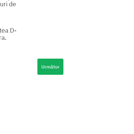
uri de
atea D-
ra.
Următor