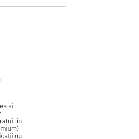
n
ea și
r
ratuit în
eemium)
cații nu