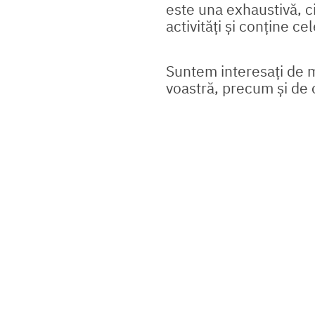
este una exhaustivă, ci
activități și conține ce
Suntem interesați de mod
voastră, precum și de o