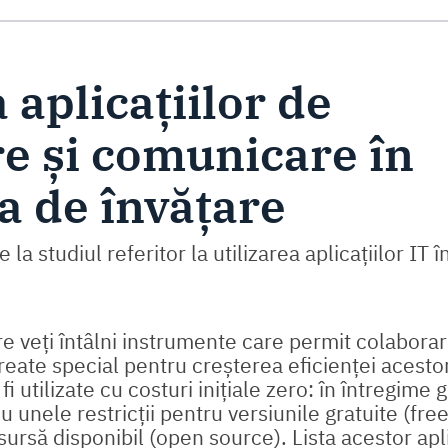
t chestionar
 aplicațiilor de
e și comunicare în
ea de învățare
 la studiul referitor la utilizarea aplicațiilor IT î
.
re veți întâlni instrumente care permit colaborar
eate special pentru creșterea eficienței acesto
fi utilizate cu costuri inițiale zero: în întregime g
 cu unele restricții pentru versiunile gratuite (fr
ursă disponibil (open source). Lista acestor apli