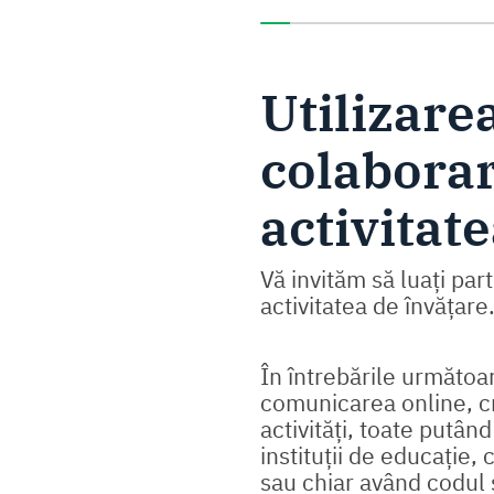
Ați completat 0% din aces
Utilizarea
colaborar
activitat
Vă invităm să luați parte
activitatea de învățare
În întrebările următoa
comunicarea online, cr
activități, toate putând 
instituții de educație,
sau chiar având codul s