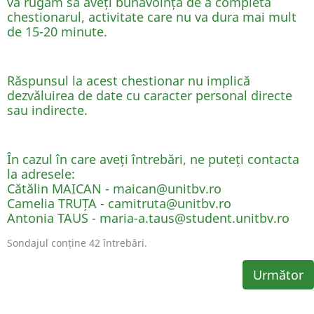
vă rugăm să aveți bunăvoința de a completa
chestionarul, activitate care nu va dura mai mult
de 15-20 minute.
Răspunsul la acest chestionar nu implică
dezvăluirea de date cu caracter personal directe
sau indirecte.
În cazul în care aveți întrebări, ne puteți contacta
la adresele:
Cătălin MAICAN - maican@unitbv.ro
Camelia TRUȚA - camitruta@unitbv.ro
Antonia TAUS -
maria-a.taus@student.unitbv.ro
Sondajul conține 42 întrebări.
Următor