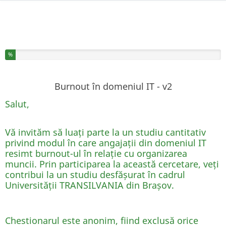
Ați completat % din acest chestionar
%
Burnout în domeniul IT - v2
Salut,
Vă invităm să luați parte la un studiu cantitativ
privind modul în care angajații din domeniul IT
resimt burnout-ul în relație cu organizarea
muncii. Prin participarea la această cercetare, veți
contribui la un studiu desfășurat în cadrul
Universității TRANSILVANIA din Brașov.
Chestionarul este anonim, fiind exclusă orice