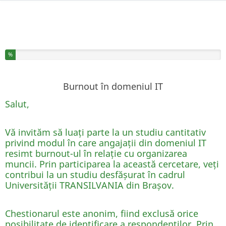
Ați completat % din acest chestionar
%
Burnout în domeniul IT
Salut,
Vă invităm să luați parte la un studiu cantitativ
privind modul în care angajații din domeniul IT
resimt burnout-ul în relație cu organizarea
muncii. Prin participarea la această cercetare, veți
contribui la un studiu desfășurat în cadrul
Universității TRANSILVANIA din Brașov.
Chestionarul este anonim, fiind exclusă orice
posibilitate de identificare a respondenților. Prin