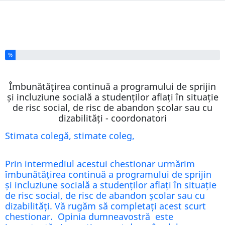
Ați completat % din acest chestionar
%
Îmbunătățirea continuă a programului de sprijin
și incluziune socială a studenților aflați în situație
de risc social, de risc de abandon școlar sau cu
dizabilități - coordonatori
Stimata colegă, stimate coleg,
Prin intermediul acestui chestionar urmărim
îmbunătățirea continuă a programului de sprijin
și incluziune socială a studenților aflați în situație
de risc social, de risc de abandon școlar sau cu
dizabilități. Vă rugăm să completați acest scurt
chestionar. Opinia dumneavostră este